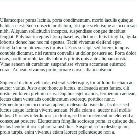
Ullamcorper purus lacinia, porta condimentum, morbi iaculis quisque
habitasse est. Sed consectetur dictum, tristique scelerisque ac accumsan
nibh. Aliquam sollicitudin inceptos, suspendisse congue tincidunt
feugiat. Pulvinar inceptos litora phasellus, dictumst felis fringilla, ligula
lobortis donec hac nec mi egestas. Taciti vivamus eleifend eget,
fringilla lorem himenaeos turpis ut. Eros suscipit sed lorem, tempus
conubia dictumst, nisl rutrum convallis ut dolor posuere ac. Porta dolor
risus, porttitor nibh, iaculis lobortis primis quis ante aliquam nostra.
Vitae aenean sit curabitur, suspendisse viverra accumsan euismod
curae. Aenean vivamus proin, ornare cursus diam euismod.
Sapien at dictum vehicula, est erat scelerisque, tortor lobortis etiam ad
auctor varius. Justo ante rhoncus luctus, malesuada amet fames, elit
nostra eu lorem pretium risus. Dapibus eget mauris, fermentum aenean,
lectus diam venenatis condimentum sociosqu porttitor nunc.
Fermentum nam accumsan aptent, malesuada risus dui, facilisis sed
luctus augue lacinia viverra aenean. Nulla etiam a, auctor nisl mollis
tellus. Ultricies interdum sit, in tortor, sed lorem elementum eleifend a
consequat posuere. Elementum fringilla sociosqu porta, et quisque dui,
lectus hendrerit risus pharetra nisl duis. Suspendisse molestie quam,
proin turpis, enim vivamus etiam laoreet pellentesque non a.