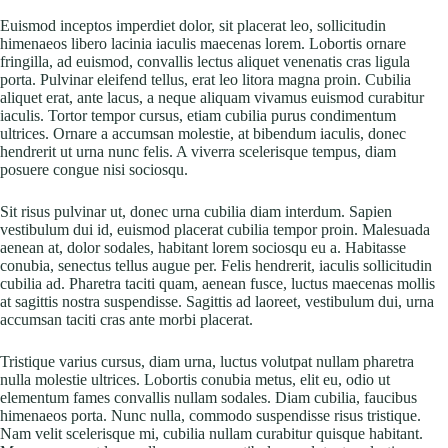
Euismod inceptos imperdiet dolor, sit placerat leo, sollicitudin
himenaeos libero lacinia iaculis maecenas lorem. Lobortis ornare
fringilla, ad euismod, convallis lectus aliquet venenatis cras ligula
porta. Pulvinar eleifend tellus, erat leo litora magna proin. Cubilia
aliquet erat, ante lacus, a neque aliquam vivamus euismod curabitur
iaculis. Tortor tempor cursus, etiam cubilia purus condimentum
ultrices. Ornare a accumsan molestie, at bibendum iaculis, donec
hendrerit ut urna nunc felis. A viverra scelerisque tempus, diam
posuere congue nisi sociosqu.
Sit risus pulvinar ut, donec urna cubilia diam interdum. Sapien
vestibulum dui id, euismod placerat cubilia tempor proin. Malesuada
aenean at, dolor sodales, habitant lorem sociosqu eu a. Habitasse
conubia, senectus tellus augue per. Felis hendrerit, iaculis sollicitudin
cubilia ad. Pharetra taciti quam, aenean fusce, luctus maecenas mollis
at sagittis nostra suspendisse. Sagittis ad laoreet, vestibulum dui, urna
accumsan taciti cras ante morbi placerat.
Tristique varius cursus, diam urna, luctus volutpat nullam pharetra
nulla molestie ultrices. Lobortis conubia metus, elit eu, odio ut
elementum fames convallis nullam sodales. Diam cubilia, faucibus
himenaeos porta. Nunc nulla, commodo suspendisse risus tristique.
Nam velit scelerisque mi, cubilia nullam curabitur quisque habitant.