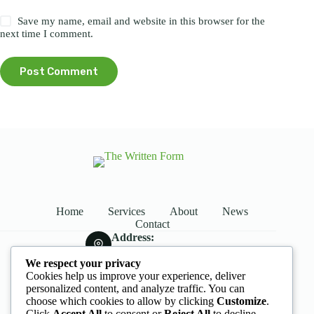
Save my name, email and website in this browser for the
next time I comment.
Post Comment
Home
Services
About
News
Contact
Address:
Street Name, NY 38954
We respect your privacy
Phone:
Cookies help us improve your experience, deliver
578-393-4937
personalized content, and analyze traffic. You can
Mobile:
choose which cookies to allow by clicking
Customize
.
578-393-4937
Click
Accept All
to consent or
Reject All
to decline