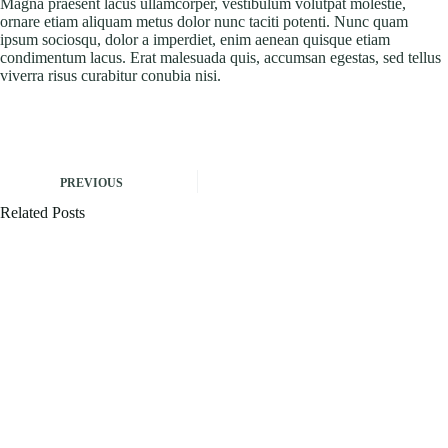
Magna praesent lacus ullamcorper, vestibulum volutpat molestie,
ornare etiam aliquam metus dolor nunc taciti potenti. Nunc quam
ipsum sociosqu, dolor a imperdiet, enim aenean quisque etiam
condimentum lacus. Erat malesuada quis, accumsan egestas, sed tellus
viverra risus curabitur conubia nisi.
PREVIOUS
Related Posts